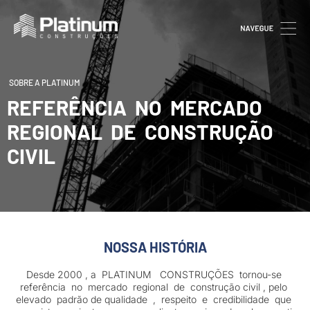
Quem Somos
SOBRE A PLATINUM
REFERÊNCIA NO MERCADO
REGIONAL DE CONSTRUÇÃO
CIVIL
NOSSA HISTÓRIA
Desde 2000 , a PLATINUM CONSTRUÇÕES tornou-se
referência no mercado regional de construção civil , pelo
elevado padrão de qualidade , respeito e credibilidade que