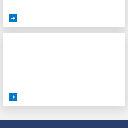
Ambicioso Plano Ferroviário de US$ 4 Bi da
Colômbia