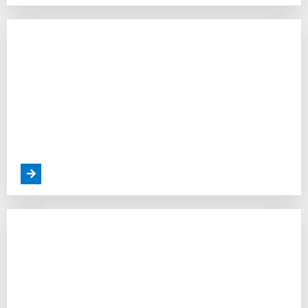
Construtora Ideal Para Construir Sua Casa
Ambicioso Plano Ferroviário de US$ 4 Bi da
Colômbia