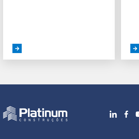
Como Funciona Uma Construtora:
Con
Passo a Passo do Processo
Su