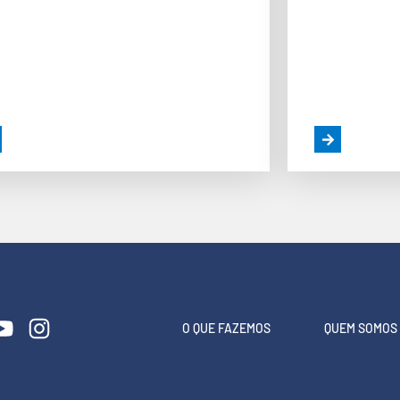
strutora Ideal Para Construir
Ambicioso 
a Casa
US$ 4 Bi d
O QUE FAZEMOS
QUEM SOMOS