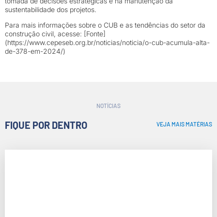
tomada de decisões estratégicas e na manutenção da
sustentabilidade dos projetos.
Para mais informações sobre o CUB e as tendências do setor da
construção civil, acesse: [Fonte]
(https://www.cepeseb.org.br/noticias/noticia/o-cub-acumula-alta-
de-378-em-2024/)
NOTÍCIAS
FIQUE POR DENTRO
VEJA MAIS MATÉRIAS
Como Funciona Uma Construtora: Passo a Passo
do Processo