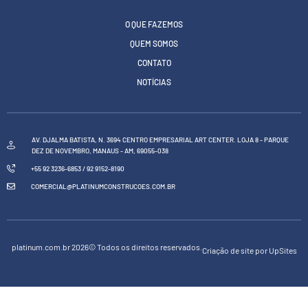
O QUE FAZEMOS
QUEM SOMOS
CONTATO
NOTÍCIAS
AV. DJALMA BATISTA, N. 3694 CENTRO EMPRESARIAL ART CENTER. LOJA 8 - PARQUE
DEZ DE NOVEMBRO, MANAUS - AM, 69055-038
+55 92 3236-6853 / 92 9152-8190
COMERCIAL@PLATINUMCONSTRUCOES.COM.BR
platinum.com.br 2026© Todos os direitos reservados.
Criação de site por UpSites