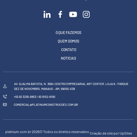
O QUE FAZEMOS
QUEM SOMOS
CONTATO
NOTÍCIAS
AV. DJALMA BATISTA, N. 3694 CENTRO EMPRESARIAL ART CENTER. LOJA 8 - PARQUE
DEZ DE NOVEMBRO, MANAUS - AM, 69055-038
+55 92 3236-6853 / 92 9152-8190
COMERCIAL@PLATINUMCONSTRUCOES.COM.BR
platinum.com.br 2026© Todos os direitos reservados.
Criação de site por UpSites